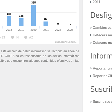
2011
395
395
Desfi
188
188
148
148
87
87
0
0
0
0
Cambios esp
2018
2019
2020
2021
2022
2023
Defacers má
NET
IN
AZ
Defacers má
CYBERGATES.ORG
 este archivo de delito informático se recopiló en línea de
Infor
ER GATES no es responsable de los delitos informáticos
osible que encuentres algunos contenidos ofensivos en las
Reportar un
Reportar Ci
Suscri
Suscribirse