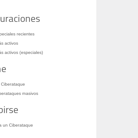
guraciones
eciales recientes
s activos
s activos (especiales)
me
 Ciberataque
berataques masivos
birse
 a un Ciberataque