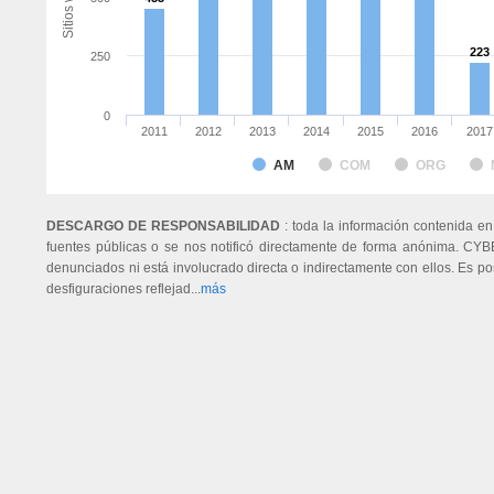
223
223
250
0
2011
2012
2013
2014
2015
2016
2017
AM
COM
ORG
DESCARGO DE RESPONSABILIDAD
: toda la información contenida en
fuentes públicas o se nos notificó directamente de forma anónima. CYB
denunciados ni está involucrado directa o indirectamente con ellos. Es p
desfiguraciones reflejad...
más