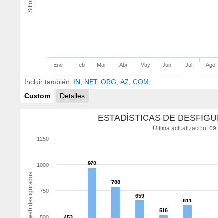
Ene
Feb
Mar
Abr
May
Jun
Jul
Ago
Incluir también:
IN
,
NET
,
ORG
,
AZ
,
COM
,
Custom
Detalles
ESTADÍSTICAS DE DESFIGU
Última actualización: 09
1250
970
970
1000
Sitios web desfigurados
788
788
750
659
659
611
611
516
516
500
453
453