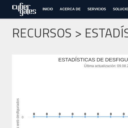
INICIO
ACERCA DE
SERVICIOS
SOLUCI
RECURSOS > ESTADÍ
ESTADÍSTICAS DE DESFIGU
Última actualización: 09.08
Sitios web desfigurados
0
0
0
0
0
0
0
0
0
0
0
0
0
0
0
0
0