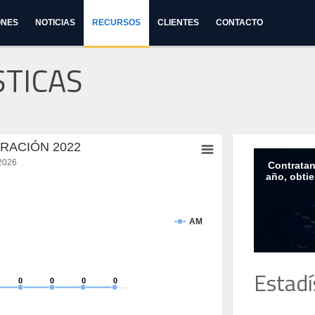
ONES
NOTICIAS
RECURSOS
CLIENTES
CONTACTO
STICAS
RACIÓN 2022
.2026
Contratan
año, obti
AM
Estadí
0
0
0
0
0
0
0
0