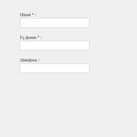
Անուն * :
Էլ.փոստ * :
Հեռախոս :
Վեբ-կայք :
Թեմա :
Հաղորդագրություն * :