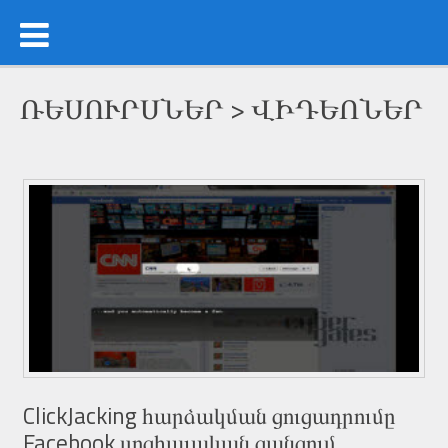
ՌԵՍՈՒՐՍՆԵՐ > ՎԻԴԵՈՆԵՐ
ClickJacking հարձակման ցուցադրումը
Facebook սոցիալական ցանցում