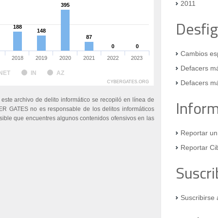
2011
395
395
Desfi
188
188
148
148
87
87
0
0
0
0
Cambios esp
2018
2019
2020
2021
2022
2023
Defacers má
NET
IN
AZ
Defacers má
CYBERGATES.ORG
 este archivo de delito informático se recopiló en línea de
Infor
ER GATES no es responsable de los delitos informáticos
osible que encuentres algunos contenidos ofensivos en las
Reportar un
Reportar Ci
Suscri
Suscribirse