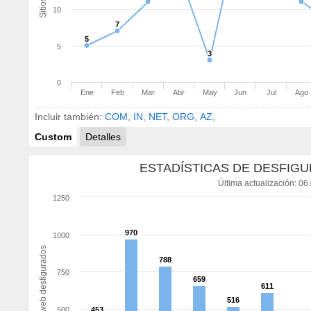
10
7
7
5
5
5
3
3
0
Ene
Feb
Mar
Abr
May
Jun
Jul
Ago
Incluir también:
COM
,
IN
,
NET
,
ORG
,
AZ
,
Custom
Detalles
ESTADÍSTICAS DE DESFIGU
Última actualización: 06
1250
970
970
1000
Sitios web desfigurados
788
788
750
659
659
611
611
516
516
500
453
453