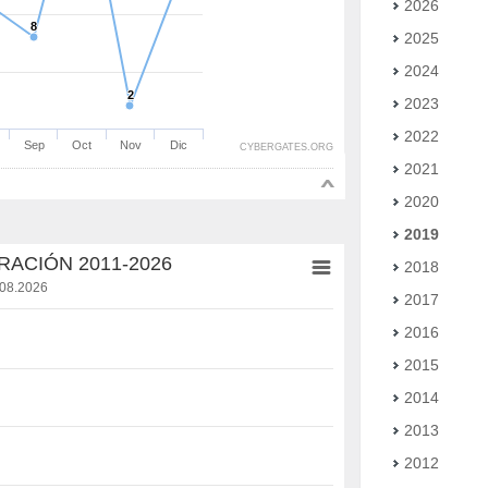
2026
8
8
2025
2024
2
2
2023
2022
Sep
Oct
Nov
Dic
CYBERGATES.ORG
2021
2020
2019
RACIÓN 2011-2026
2018
.08.2026
2017
2016
2015
2014
2013
2012