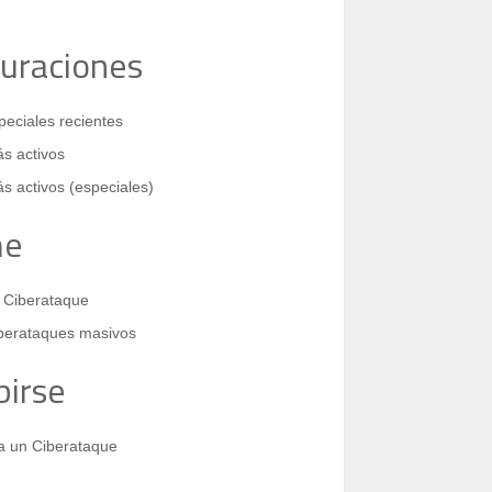
guraciones
eciales recientes
s activos
s activos (especiales)
me
 Ciberataque
berataques masivos
birse
 a un Ciberataque