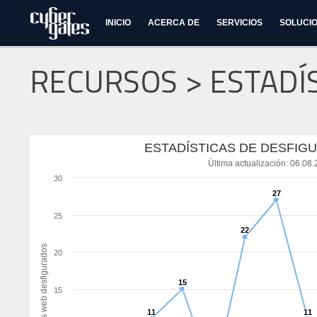
INICIO
ACERCA DE
SERVICIOS
SOLUCI
RECURSOS > ESTADÍ
ESTADÍSTICAS DE DESFIGU
Última actualización: 06.08
30
27
27
25
22
22
Sitios web desfigurados
20
15
15
15
11
11
11
11