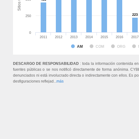
223
223
250
0
2011
2012
2013
2014
2015
2016
2017
AM
COM
ORG
DESCARGO DE RESPONSABILIDAD
: toda la información contenida en
fuentes públicas o se nos notificó directamente de forma anónima. CYB
denunciados ni está involucrado directa o indirectamente con ellos. Es p
desfiguraciones reflejad...
más