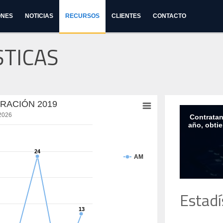
ONES
NOTICIAS
RECURSOS
CLIENTES
CONTACTO
STICAS
RACIÓN 2019
.2026
Contratan
año, obti
24
24
AM
Estadí
13
13