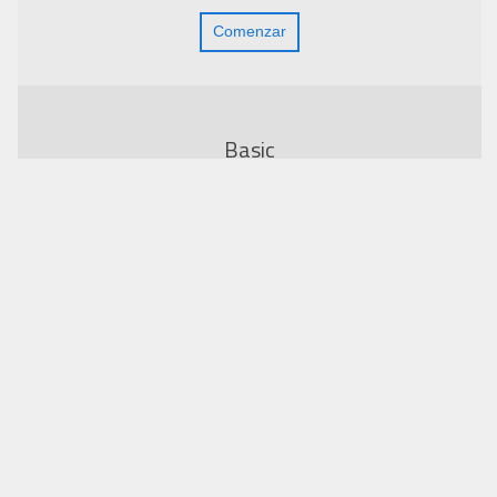
Comenzar
Basic
€ 19,95 / mes
Protección proactiva
Exploración de seguridad: Anualmente
Prevención de intrusiones
Protección DDoS limitada
Protección contra Malware
Malware Scan: Mensual
Monitoreo de listas negras: Mensual
Eliminación de malware