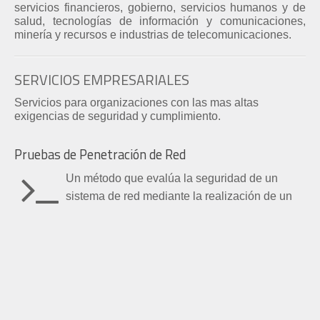
servicios financieros, gobierno, servicios humanos y de
salud, tecnologías de información y comunicaciones,
minería y recursos e industrias de telecomunicaciones.
SERVICIOS EMPRESARIALES
Servicios para organizaciones con las mas altas
exigencias de seguridad y cumplimiento.
Pruebas de Penetración de Red
Un método que evalúa la seguridad de un
sistema de red mediante la realización de un
análisis, y el examen subsiguiente de posibles
brechas o "agujeros" dentro de las operaciones de
seguridad, fallos en la configuración de hardware o
software u otras debilidades operativas que puedan
existir. Una vez completadas estas pruebas, se exponen
las vulnerabilidades de seguridad, evalúe el impacto en