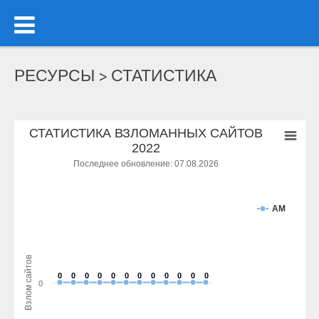
РЕСУРСЫ > СТАТИСТИКА
СТАТИСТИКА ВЗЛОМАННЫХ САЙТОВ
2022
Последнее обновление: 07.08.2026
AM
Взлом сайтов
0
0
0
0
0
0
0
0
0
0
0
0
0
0
0
0
0
0
0
0
0
0
0
0
0