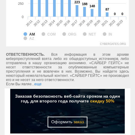
223
223
250
188
188
148
148
87
87
0
0
0
0
0
2011
2012
2013
2014
2015
2016
2017
2018
2019
2020
2021
2022
2023
AM
COM
ORG
NET
IN
AZ
CYBERGATES.ORG
ОТВЕТСТВЕННОСТЬ.
Вся информация в этом архиве
киберпреступлений взята либо из общедоступных источников, либо
отправлена в нашу организацию анонимно. «САЙБЕР ГЕЙТС» не
несет ответственности за опубликованные компьютерные
преступления и не вовлечен в них. Возможно, Вы найдете здесь
некоторый нежелательный контент. «САЙБЕР ГЕЙТС» не производил
его и не несет за него ответственности.
Если Вы являе...
еще
Заказав безопасность веб-сайта сроком на один
год, для второго года получите
скидку 50%
Оформить
заказ