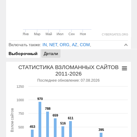
Янв
Мар
Май
Июл
Сен
Ноя
CYBERGATES.ORG
Включать также:
IN
,
NET
,
ORG
,
AZ
,
COM
,
Выборочный
Детали
СТАТИСТИКА ВЗЛОМАННЫХ САЙТОВ
2011-2026
Последнее обновление: 07.08.2026
1250
970
970
1000
788
788
Взлом сайтов
750
659
659
611
611
516
516
453
453
500
395
395