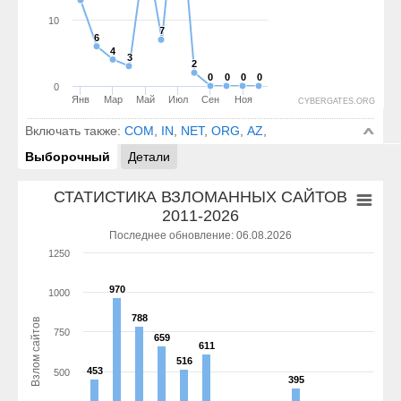
10
7
7
6
6
4
4
3
3
2
2
0
0
0
0
0
0
0
0
0
Янв
Мар
Май
Июл
Сен
Ноя
CYBERGATES.ORG
Включать также:
COM
,
IN
,
NET
,
ORG
,
AZ
,
Выборочный
Детали
СТАТИСТИКА ВЗЛОМАННЫХ САЙТОВ
2011-2026
Последнее обновление: 06.08.2026
1250
970
970
1000
788
788
Взлом сайтов
750
659
659
611
611
516
516
453
453
500
395
395