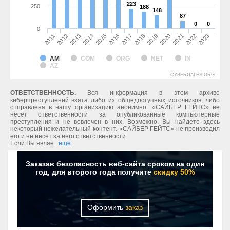
223
223
250
188
188
148
148
87
87
0
0
0
0
0
2011
2012
2013
2014
2015
2016
2017
2018
2019
2020
2021
2022
2023
AM
COM
ORG
NET
IN
AZ
CYBERGATES.ORG
ОТВЕТСТВЕННОСТЬ.
Вся информация в этом архиве
киберпреступлений взята либо из общедоступных источников, либо
отправлена в нашу организацию анонимно. «САЙБЕР ГЕЙТС» не
несет ответственности за опубликованные компьютерные
преступления и не вовлечен в них. Возможно, Вы найдете здесь
некоторый нежелательный контент. «САЙБЕР ГЕЙТС» не производил
его и не несет за него ответственности.
Если Вы являе...
еще
Заказав безопасность веб-сайта сроком на один
год, для второго года получите
скидку 50%
Оформить
заказ