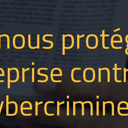
nous proté
eprise contr
ybercrimine