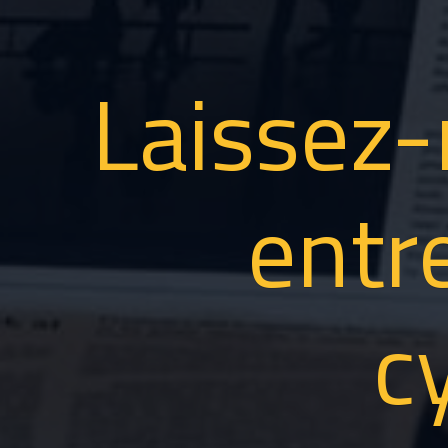
Laissez-
entr
c