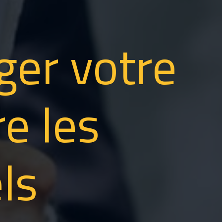
ger votre
e les
ls