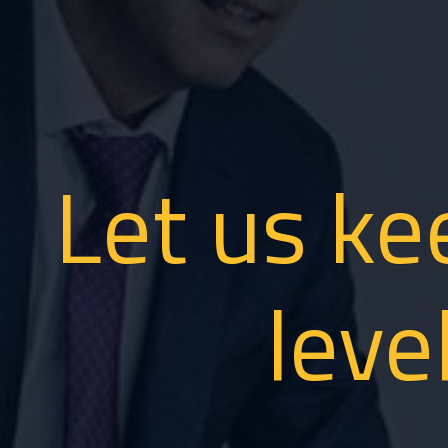
Let us ke
leve