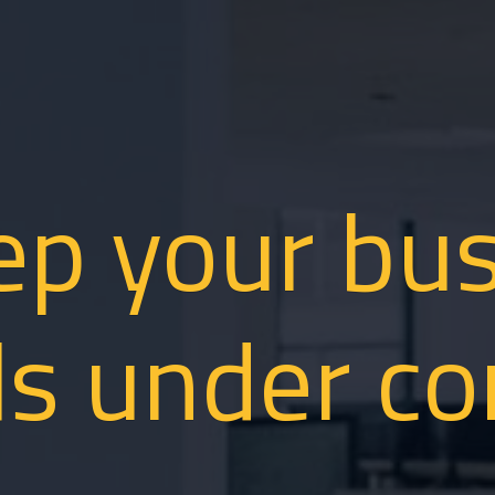
ep your bus
ls under co