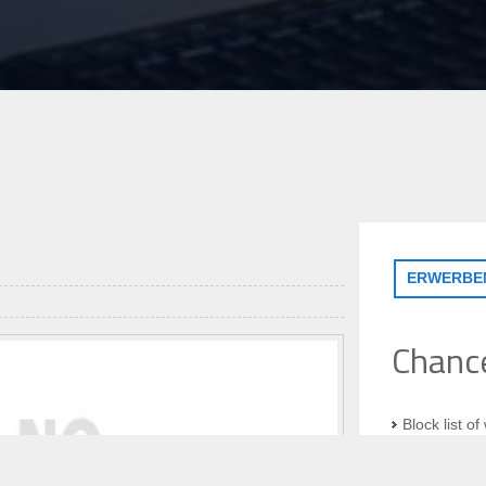
ERWERBE
Chanc
Block list o
Block outgo