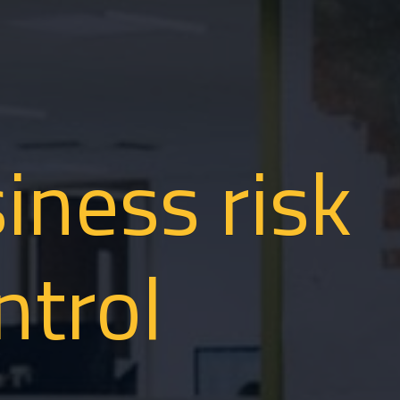
iness risk
ntrol