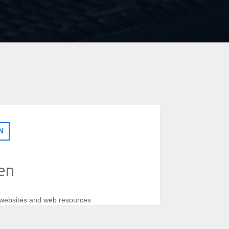
N
en
f websites and web resources
ing TOR traffic