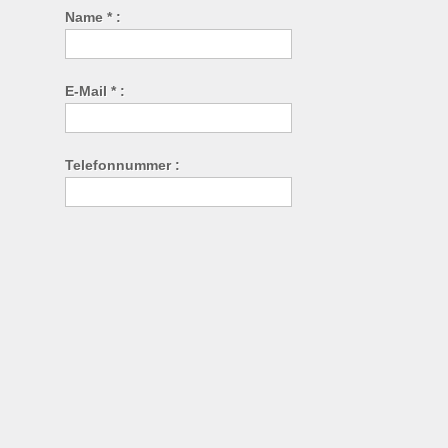
Name * :
E-Mail * :
Telefonnummer :
Web-Seite :
Themen :
Nachrichten * :