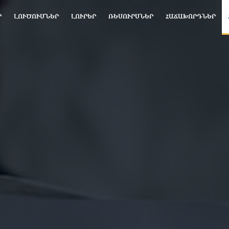
Ր
ԼՈՒԾՈՒՄՆԵՐ
ԼՈՒՐԵՐ
ՌԵՍՈՒՐՍՆԵՐ
ՀԱՃԱԽՈՐԴՆԵՐ