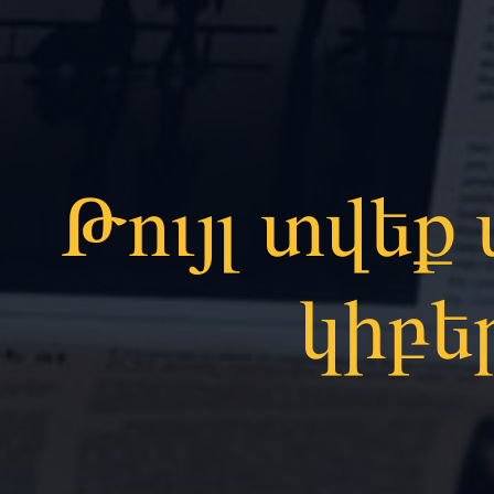
Թույլ տվեք
կիբե