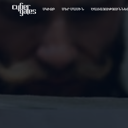
ՍԿԻԶԲ
ՄԵՐ ՄԱՍԻՆ
ԾԱՌԱՅՈՒԹՅՈՒՆՆԵ