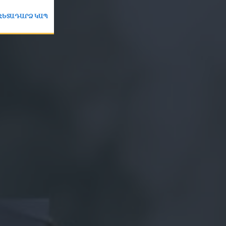
ՀԵՏԱԴԱՐՁ ԿԱՊ